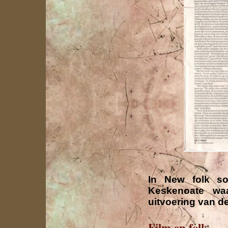
In New folk s
Keskenoate wa
uitvoering van d
Film en folk