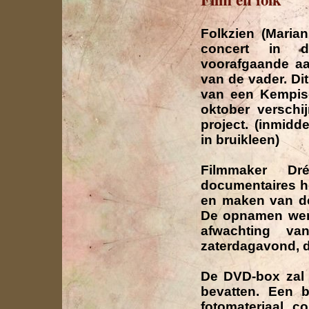
Folkzien (
Maria
concert in de
voorafgaande aa
van de vader. Di
van een Kempis
oktober verschi
project. (inmidd
in bruikleen)
Filmmaker
Dr
documentaires h
en maken van d
De opnamen werd
afwachting va
zaterdagavond, d
De DVD-box zal 
bevatten. Een 
fotomateriaal c