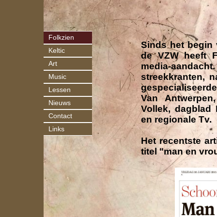
Folkzien
Sinds het begin
Keltic
de VZW heeft F
Art
media-aandacht.
streekkranten, 
Music
gespecialiseerde
Lessen
Van Antwerpen,
Nieuws
Vollek, dagblad
Contact
en regionale Tv.
Links
Het recentste ar
titel "man en vr